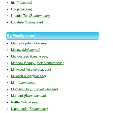
Iris
(Iridaceae)
Lily
(Liliaceae)
Lizard's Tail
(Saururaceae)
Loostrife
(Lythraceae)
By Family (cont.)
Magnolia
(Magnoliaceae)
Mallow
(Malvaceae)
Mangosteen
(Clusiaceae)
Meadow Beauty
(Melastomataceae)
Milkweed
(Asclepiadaceae)
Milkwort
(Polygalaceae)
Mint
(Lamiaceae)
Morning Glory
(Convolvulaceae)
Mustard
(Brassicaceae)
Nettle
(Urticaceae)
Nightshade
(Solanaceae)