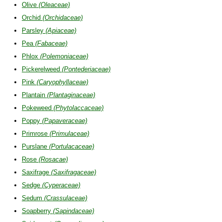
Olive
(Oleaceae)
Orchid
(Orchidaceae)
Parsley
(Apiaceae)
Pea
(Fabaceae)
Phlox
(Polemoniaceae)
Pickerelweed
(Pontederiaceae)
Pink
(Caryophyllaceae)
Plantain
(Plantaginaceae)
Pokeweed
(Phytolaccaceae)
Poppy
(Papaveraceae)
Primrose
(Primulaceae)
Purslane
(Portulacaceae)
Rose
(Rosacae)
Saxifrage
(Saxifragaceae)
Sedge
(Cyperaceae)
Sedum
(Crassulaceae)
Soapberry
(Sapindaceae)