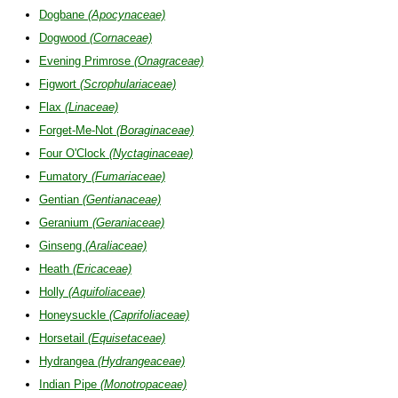
Dogbane
(Apocynaceae)
Dogwood
(Cornaceae)
Evening Primrose
(Onagraceae)
Figwort
(Scrophulariaceae)
Flax
(Linaceae)
Forget-Me-Not
(Boraginaceae)
Four O'Clock
(Nyctaginaceae)
Fumatory
(Fumariaceae)
Gentian
(Gentianaceae)
Geranium
(Geraniaceae)
Ginseng
(Araliaceae)
Heath
(Ericaceae)
Holly
(Aquifoliaceae)
Honeysuckle
(Caprifoliaceae)
Horsetail
(Equisetaceae)
Hydrangea
(Hydrangeaceae)
Indian Pipe
(Monotropaceae)