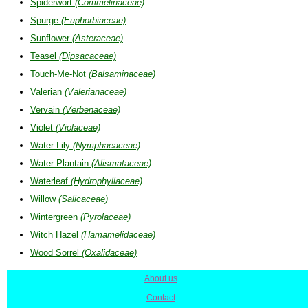
Spiderwort
(Commelinaceae)
Spurge
(Euphorbiaceae)
Sunflower
(Asteraceae)
Teasel
(Dipsacaceae)
Touch-Me-Not
(Balsaminaceae)
Valerian
(Valerianaceae)
Vervain
(Verbenaceae)
Violet
(Violaceae)
Water Lily
(Nymphaeaceae)
Water Plantain
(Alismataceae)
Waterleaf
(Hydrophyllaceae)
Willow
(Salicaceae)
Wintergreen
(Pyrolaceae)
Witch Hazel
(Hamamelidaceae)
Wood Sorrel
(Oxalidaceae)
About us
|
Contact
|