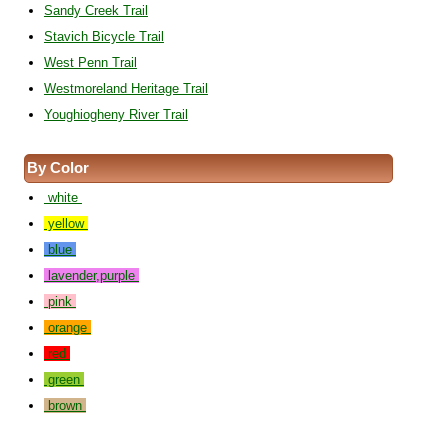
Sandy Creek Trail
Stavich Bicycle Trail
West Penn Trail
Westmoreland Heritage Trail
Youghiogheny River Trail
By Color
white
yellow
blue
lavender,purple
pink
orange
red
green
brown