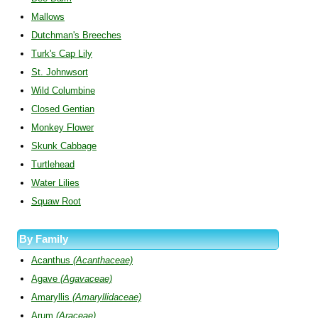
Mallows
Dutchman's Breeches
Turk's Cap Lily
St. Johnwsort
Wild Columbine
Closed Gentian
Monkey Flower
Skunk Cabbage
Turtlehead
Water Lilies
Squaw Root
By Family
Acanthus
(Acanthaceae)
Agave
(Agavaceae)
Amaryllis
(Amaryllidaceae)
Arum
(Araceae)