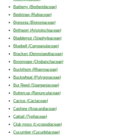
Barberry
(Berberidaceae)
Bedstraw
(Rubiaceae)
Bignonia
(Bignoniaceae)
Birthwort
(Aristolochiaceae)
Bladdernut
(Staphyleaceae)
Bluebell
(Campanulaceae)
Bracken
(Dennstaedtiaceae)
Broomrape
(Orobanchaceae)
Buckthorn
(Rhamnaceae)
Buckwheat
(Polygonaceae)
Bur Reed
(Sparganiaceae)
Buttercup
(Ranunculaceae)
Cactus
(Cactaceae)
Cashew
(Anacardiaceae)
Cattail
(Typhaceae)
Club moss
(Lycopodiaceae)
Cucumber
(Cucurbitaceae)