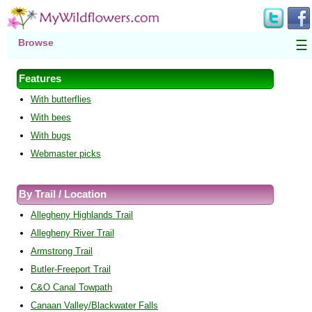
Browse
☰
Features
With butterflies
With bees
With bugs
Webmaster picks
By Trail / Location
Allegheny Highlands Trail
Allegheny River Trail
Armstrong Trail
Butler-Freeport Trail
C&O Canal Towpath
Canaan Valley/Blackwater Falls