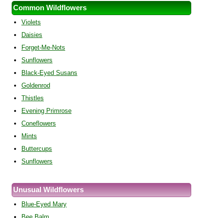
Common Wildflowers
Violets
Daisies
Forget-Me-Nots
Sunflowers
Black-Eyed Susans
Goldenrod
Thistles
Evening Primrose
Coneflowers
Mints
Buttercups
Sunflowers
Unusual Wildflowers
Blue-Eyed Mary
Bee Balm