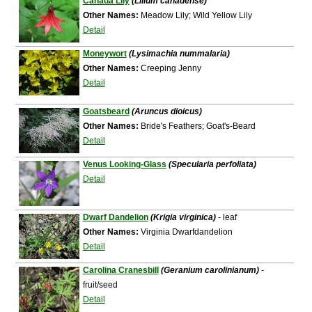
Canada Lily
(Lilium canadense)
Other Names:
Meadow Lily; Wild Yellow Lily
Detail
Moneywort
(Lysimachia nummalaria)
Other Names:
Creeping Jenny
Detail
Goatsbeard
(Aruncus dioicus)
Other Names:
Bride's Feathers; Goat's-Beard
Detail
Venus Looking-Glass
(Specularia perfoliata)
Detail
Dwarf Dandelion
(Krigia virginica)
- leaf
Other Names:
Virginia Dwarfdandelion
Detail
Carolina Cranesbill
(Geranium carolinianum)
-
fruit/seed
Detail