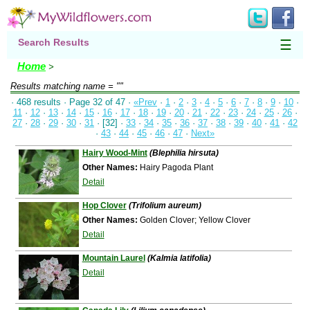
Search Results
☰
Home
>
Results matching
name = ""
· 468 results · Page 32 of 47 ·
«Prev
·
1
·
2
·
3
·
4
·
5
·
6
·
7
·
8
·
9
·
10
·
11
·
12
·
13
·
14
·
15
·
16
·
17
·
18
·
19
·
20
·
21
·
22
·
23
·
24
·
25
·
26
·
27
·
28
·
29
·
30
·
31
· [32] ·
33
·
34
·
35
·
36
·
37
·
38
·
39
·
40
·
41
·
42
·
43
·
44
·
45
·
46
·
47
·
Next»
Hairy Wood-Mint
(Blephilia hirsuta)
Other Names:
Hairy Pagoda Plant
Detail
Hop Clover
(Trifolium aureum)
Other Names:
Golden Clover; Yellow Clover
Detail
Mountain Laurel
(Kalmia latifolia)
Detail