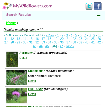
Search Results
☰
Home
>
Results matching
name = ""
· 468 results · Page 46 of 47 ·
«Prev
·
1
·
2
·
3
·
4
·
5
·
6
·
7
·
8
·
9
·
10
·
11
·
12
·
13
·
14
·
15
·
16
·
17
·
18
·
19
·
20
·
21
·
22
·
23
·
24
·
25
·
26
·
27
·
28
·
29
·
30
·
31
·
32
·
33
·
34
·
35
·
36
·
37
·
38
·
39
·
40
·
41
·
42
·
43
·
44
·
45
· [46] ·
47
·
Next»
Agrimony
(Agrimonia gryposepala)
Detail
Steeplebush
(Spiraea tomentosa)
Other Names:
Hardhack
Detail
Bull Thistle
(Cirsium vulgare)
Detail