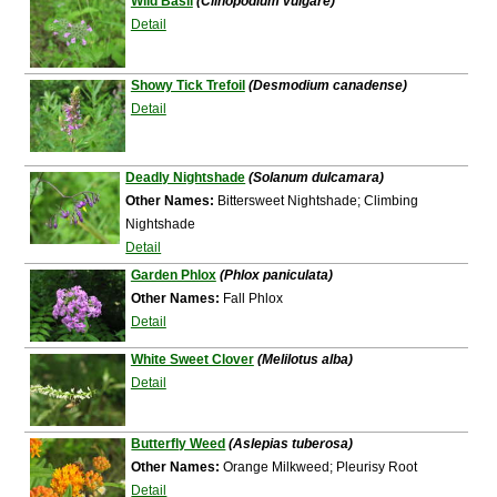
Wild Basil
(Clinopodium vulgare)
Detail
Showy Tick Trefoil
(Desmodium canadense)
Detail
Deadly Nightshade
(Solanum dulcamara)
Other Names:
Bittersweet Nightshade; Climbing
Nightshade
Detail
Garden Phlox
(Phlox paniculata)
Other Names:
Fall Phlox
Detail
White Sweet Clover
(Melilotus alba)
Detail
Butterfly Weed
(Aslepias tuberosa)
Other Names:
Orange Milkweed; Pleurisy Root
Detail