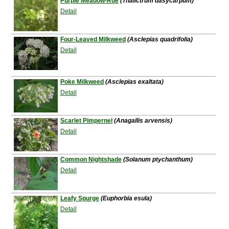
Purple Meadow-Rue
(Thalictrum dasycarpum)
Detail
Four-Leaved Milkweed
(Asclepias quadrifolia)
Detail
Poke Milkweed
(Asclepias exaltata)
Detail
Scarlet Pimpernel
(Anagallis arvensis)
Detail
Common Nightshade
(Solanum ptychanthum)
Detail
Leafy Spurge
(Euphorbia esula)
Detail