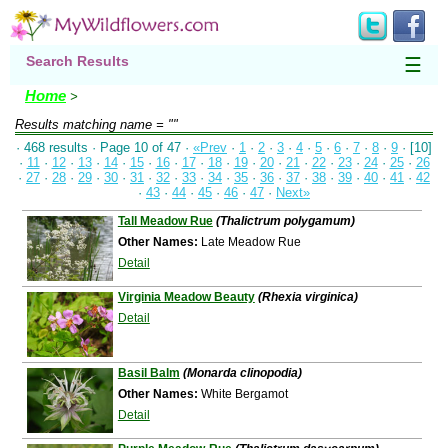
Search Results
☰
Home
>
Results matching
name = ""
· 468 results · Page 10 of 47 ·
«Prev
·
1
·
2
·
3
·
4
·
5
·
6
·
7
·
8
·
9
· [10]
·
11
·
12
·
13
·
14
·
15
·
16
·
17
·
18
·
19
·
20
·
21
·
22
·
23
·
24
·
25
·
26
·
27
·
28
·
29
·
30
·
31
·
32
·
33
·
34
·
35
·
36
·
37
·
38
·
39
·
40
·
41
·
42
·
43
·
44
·
45
·
46
·
47
·
Next»
Tall Meadow Rue
(Thalictrum polygamum)
Other Names:
Late Meadow Rue
Detail
Virginia Meadow Beauty
(Rhexia virginica)
Detail
Basil Balm
(Monarda clinopodia)
Other Names:
White Bergamot
Detail